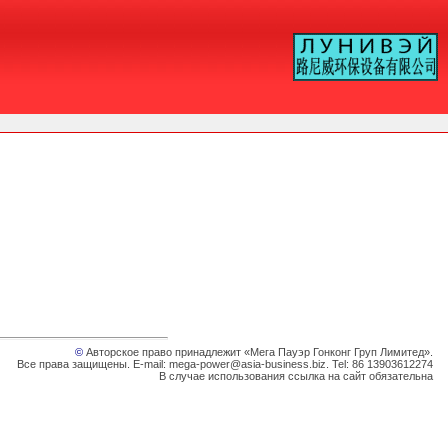
©
Авторское право принадлежит «Мега Пауэр Гонконг Груп Лимитед».
Все права защищены. E-mail: mega-power@asia-business.biz. Tel: 86 13903612274
В случае использования ссылка на сайт обязательна