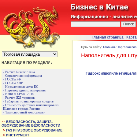
Главная страница
|
Карта
БЫСТРЫЙ ПЕРЕХОД :
Путь по сайту:
Главная
/
Торговая пл
Наполнитель для шту
НАВИГАЦИЯ ПО РАЗДЕЛУ :
- Расчёт бизнес плана
Гидроксипропилметилцелл
- Справочная информация
- ГОСТы РФ
- ГОСТы КНР
- Нормативные акты ЕС
- Перевод единиц измерения
- ИНКОТЕРМС 2010
- Расчёт ЖД тарифов
- Габариты транспортных средств
- Стоимость доставки контейнеров из
Шанхая в города России
- Транспортный коносамент
БЕЗОПАСНОСТЬ, ЗАЩИТА,
ОБОРУДОВАНИЕ БЕЗОПАСНОСТИ
ГАЗ И ГАЗОВОЕ ОБОРУДОВАНИЕ
ИНСТРУМЕНТ