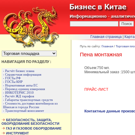
Главная страница
|
Карта
БЫСТРЫЙ ПЕРЕХОД :
Путь по сайту:
Главная
/
Торговая пл
Пена монтажная
НАВИГАЦИЯ ПО РАЗДЕЛУ :
Объем:750 мл.
- Расчёт бизнес плана
Минимальный заказ :1500 шт
- Справочная информация
- ГОСТы РФ
- ГОСТы КНР
- Нормативные акты ЕС
- Перевод единиц измерения
ПРАЙС-ЛИСТ
- ИНКОТЕРМС 2010
- Расчёт ЖД тарифов
- Габариты транспортных средств
- Стоимость доставки контейнеров из
Шанхая в города России
- Транспортный коносамент
Контактные данные произв
БЕЗОПАСНОСТЬ, ЗАЩИТА,
ОБОРУДОВАНИЕ БЕЗОПАСНОСТИ
ГАЗ И ГАЗОВОЕ ОБОРУДОВАНИЕ
ИНСТРУМЕНТ