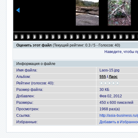
Оценить этот файл
(Текущий рейтинг: 0.3 / 5 - Голосов: 40)
Наведите, чтобы п
Информация о файле
Имя файла:
Laos-15.jpg
Альбом:
555
/
Лаос
Рейтинг (голосов: 40):
Размер файла:
30 КБ
Добавлен:
Фев 02, 2012
Размеры:
450 x 600 пикселей
Просмотрен:
1968 раз(а)
Ссылка:
http://asia-business.r
Избранные:
Добавить в Избранно