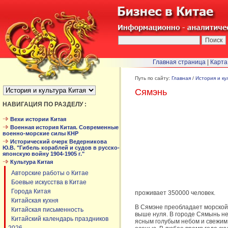
Главная страница
|
Карта
БЫСТРЫЙ ПЕРЕХОД :
Путь по сайту:
Главная
/
История и ку
Сямэнь
НАВИГАЦИЯ ПО РАЗДЕЛУ :
Вехи истории Китая
Военная история Китая. Современные
военно-морские силы КНР
Исторический очерк Ведерникова
Ю.В. "Гибель кораблей и судов в русско-
японскую войну 1904-1905 г."
Культура Китая
Авторские работы о Китае
Боевые искусства в Китае
Города Китая
проживает 350000 человек.
Китайская кухня
В Сямэне преобладает морской 
Китайская письменность
выше нуля. В городе Сямынь не
Китайский календарь праздников
ясным голубым небом и свежим 