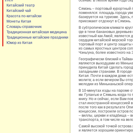
2026
осенью. В любое время года сю
Китайский театр
Сямэнь – портовый курортный г
Китайский чай
поменялся: площадь города уве
Красота по-китайски
базируется на туризме. Здесь, 
приезжают отдохнут в Сямэнь.
Монеты Китая
Словарь-справочник
В субтропическом климате кругл
где в тени банановых деревьев
Традиционная китайская медицина
известный как Амой, является 
Традиционные китайские праздники
сердцем китайской морской тор
Юмор из Китая
торговый порт и центр защиты о
из самых яростных центров со
Чэньгуна, более известного на 
Географически близкий к Тайва
являются выходцами из Миньнан
принудила Китай сделать город
западными странами. В городе 
Китая. Почти в каждом доме ес
молитв; а если вечером Вы отп
мелодии из Миньнаньской опер
В 10-минутах езды на пароме о
км. Гуланъю и Сямынь когда-то
книгу. Но и сейчас, если Вам п
стал иностранной концессией в 
после того как в результате О
концессии, построили остров п
– виллы, церкви и кладбища – 
транспорта, в том числе на ве
Самой высокой точкой острова 
и является хорошим ориентиро