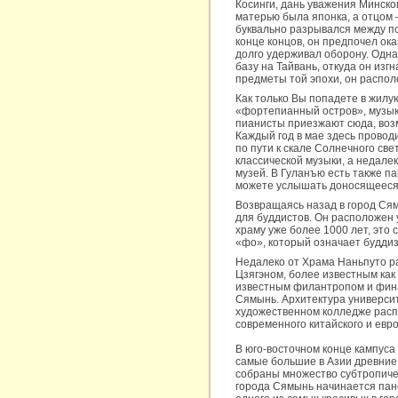
Косинги, дань уважения Минско
матерью была японка, а отцом 
буквально разрывался между п
конце концов, он предпочел ок
долго удерживал оборону. Одна
базу на Тайвань, откуда он изг
предметы той эпохи, он распол
Как только Вы попадете в жилу
«фортепианный остров», музыка
пианисты приезжают сюда, возм
Каждый год в мае здесь провод
по пути к скале Солнечного св
классической музыки, а недале
музей. В Гуланъю есть также п
можете услышать доносящееся 
Возвращаясь назад в город Ся
для буддистов. Он расположен 
храму уже более 1000 лет, эт
«фо», который означает буддизм
Недалеко от Храма Наньпуто р
Цзягэном, более известным как
известным филантропом и фина
Сямынь. Архитектура университ
художественном колледже распо
современного китайского и евро
В юго-восточном конце кампус
самые большие в Азии древние 
собраны множество субтропиче
города Сямынь начинается пано