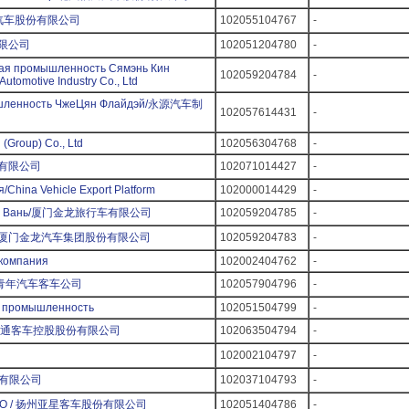
徽安凯汽车股份有限公司
102055104767
-
有限公司
102051204780
-
ая промышленность Сямэнь Кин
102059204784
-
utomotive Industry Co., Ltd
ышленность ЧжеЦян Флайдэй/永源汽车制
102057614431
-
(Group) Co., Ltd
102056304768
-
汽车有限公司
102071014427
-
hina Vehicle Export Platform
102000014429
-
акон Вань/厦门金龙旅行车有限公司
102059204785
-
Мотор/厦门金龙汽车集团股份有限公司
102059204783
-
компания
102002404762
-
е / 青年汽车客车公司
102057904796
-
я промышленность
102051504799
-
ООО/中通客车控股股份有限公司
102063504794
-
102002104797
-
集团有限公司
102037104793
-
ач ООО / 扬州亚星客车股份有限公司
102051404786
-