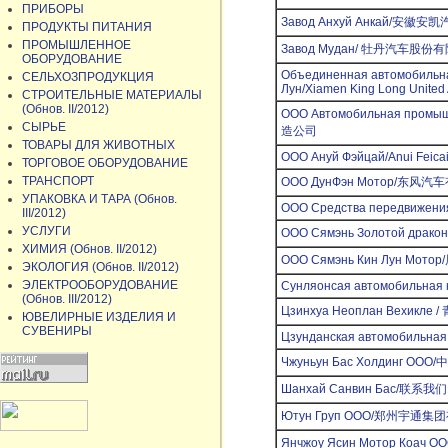
ПРИБОРЫ
Завод Анхуй Анкай/安
ПРОДУКТЫ ПИТАНИЯ
ПРОМЫШЛЕННОЕ
Завод Мудан/ 牡丹汽车股份
ОБОРУДОВАНИЕ
Объединенная автомобильн
СЕЛЬХОЗПРОДУКЦИЯ
Лун/Xiamen King Long United A
СТРОИТЕЛЬНЫЕ МАТЕРИАЛЫ
(Обнов. II/2012)
ООО Автомобильная пром
СЫРЬЕ
造公司
ТОВАРЫ ДЛЯ ЖИВОТНЫХ
ООО Ануй Фэйцай/Anui Feicai 
ТОРГОВОЕ ОБОРУДОВАНИЕ
ТРАНСПОРТ
ООО ДунФэн Мотор/东风
УПАКОВКА И ТАРА (Обнов.
ООО Средства передвижения/C
III/2012)
УСЛУГИ
ООО Сямэнь Золотой др
ХИМИЯ (Обнов. II/2012)
ООО Сямэнь Кин Лун 
ЭКОЛОГИЯ (Обнов. II/2012)
ЭЛЕКТРООБОРУДОВАНИЕ
Сунляонсая автомобильная 
(Обнов. III/2012)
Цзинхуа Неоплан Вехикл
ЮВЕЛИРНЫЕ ИЗДЕЛИЯ И
СУВЕНИРЫ
Цзунданская автомобильна
Чжуньун Бас Холдинг 
Шанхай Санвин Бас/联系我们
Ютун Груп ООО/郑州宇通
Янчжоу Ясин Мотор Ко