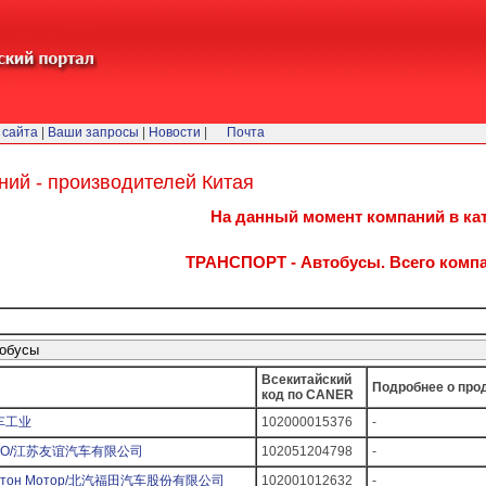
 сайта
|
Ваши запросы
|
Новости
|
Почта
ний - производителей Китая
На данный момент компаний в кат
ТРАНСПОРТ - Автобусы. Всего компа
Всекитайский
Подробнее о про
код по CANER
汽车工业
102000015376
-
уи ООО/江苏友谊汽车有限公司
102051204798
-
ия Фотон Мотор/北汽福田汽车股份有限公司
102001012632
-