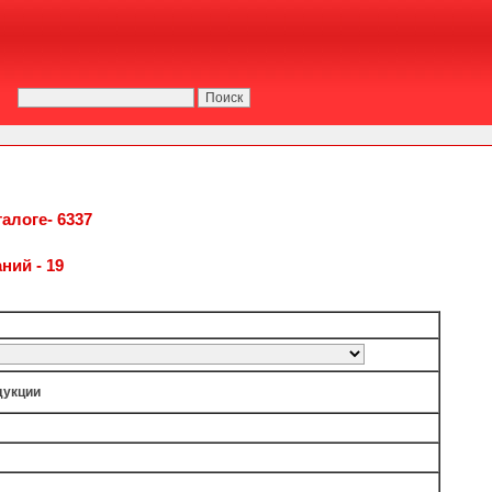
алоге- 6337
ний - 19
дукции