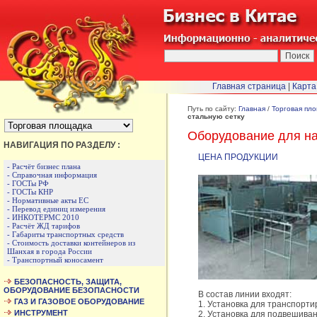
Главная страница
|
Карта
БЫСТРЫЙ ПЕРЕХОД :
Путь по сайту:
Главная
/
Торговая пл
стальную сетку
Оборудование для на
НАВИГАЦИЯ ПО РАЗДЕЛУ :
ЦЕНА ПРОДУКЦИИ
- Расчёт бизнес плана
- Справочная информация
- ГОСТы РФ
- ГОСТы КНР
- Нормативные акты ЕС
- Перевод единиц измерения
- ИНКОТЕРМС 2010
- Расчёт ЖД тарифов
- Габариты транспортных средств
- Стоимость доставки контейнеров из
Шанхая в города России
- Транспортный коносамент
БЕЗОПАСНОСТЬ, ЗАЩИТА,
ОБОРУДОВАНИЕ БЕЗОПАСНОСТИ
В состав линии входят:
ГАЗ И ГАЗОВОЕ ОБОРУДОВАНИЕ
1. Установка для транспортир
ИНСТРУМЕНТ
2. Установка для подвешиван