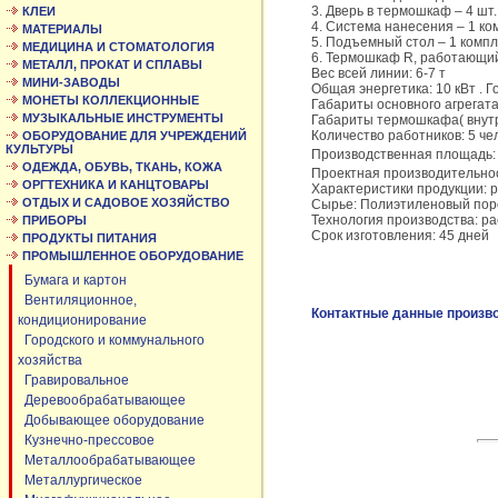
3. Дверь в термошкаф – 4 шт.
КЛЕИ
4. Система нанесения – 1 ко
МАТЕРИАЛЫ
5. Подъемный стол – 1 компл
МЕДИЦИНА И СТОМАТОЛОГИЯ
6. Термошкаф R, работающий
МЕТАЛЛ, ПРОКАТ И СПЛАВЫ
Вес всей линии: 6-7 т
МИНИ-ЗАВОДЫ
Общая энергетика: 10 кВт . Г
МОНЕТЫ КОЛЛЕКЦИОННЫЕ
Габариты основного агрегата
МУЗЫКАЛЬНЫЕ ИНСТРУМЕНТЫ
Габариты термошкафа( внутр
Количество работников: 5 че
ОБОРУДОВАНИЕ ДЛЯ УЧРЕЖДЕНИЙ
КУЛЬТУРЫ
Производственная площадь:
ОДЕЖДА, ОБУВЬ, ТКАНЬ, КОЖА
Проектная производительнос
ОРГТЕХНИКА И КАНЦТОВАРЫ
Характеристики продукции: р
ОТДЫХ И САДОВОЕ ХОЗЯЙСТВО
Сырье: Полиэтиленовый пор
Технология производства: рас
ПРИБОРЫ
Срок изготовления: 45 дней
ПРОДУКТЫ ПИТАНИЯ
ПРОМЫШЛЕННОЕ ОБОРУДОВАНИЕ
Бумага и картон
Вентиляционное,
Контактные данные произв
кондиционирование
Городского и коммунального
хозяйства
Гравировальное
Деревообрабатывающее
Добывающее оборудование
Кузнечно-прессовое
Металлообрабатывающее
Металлургическое