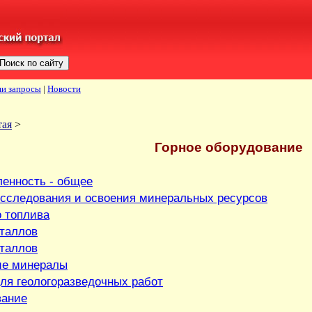
и запросы
|
Новости
тая
>
Горное оборудование
енность - общее
исследования и освоения минеральных ресурсов
о топлива
таллов
таллов
ие минералы
ля геологоразведочных работ
вание